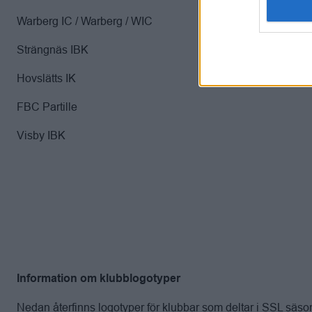
Warberg IC / Warberg / WIC
Strängnäs IBK
Hovslätts IK
FBC Partille
Visby IBK
Information om klubblogotyper
Nedan återfinns logotyper för klubbar som deltar i SSL sä