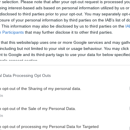
r selection. Please note that after your opt-out request is processed y
lubbnamn i SSL 2025/20
eing interest-based ads based on personal information utilized by us or
disclosed to third parties prior to your opt-out. You may separately opt-
losure of your personal information by third parties on the IAB’s list of
. This information may also be disclosed by us to third parties on the
IA
 i sin kommunikation. Föreningar kan enligt registreringar oc
Participants
that may further disclose it to other third parties.
 that this website/app uses one or more Google services and may gath
including but not limited to your visit or usage behaviour. You may click 
 to Google and its third-party tags to use your data for below specifi
ogle consent section.
l Data Processing Opt Outs
o opt-out of the Sharing of my personal data.
In
o opt-out of the Sale of my Personal Data.
In
to opt-out of processing my Personal Data for Targeted