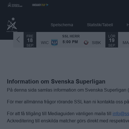
Spelschema
Statistik/Tabell
H
FRE
LÖR
SSL HERR
18
19
MA
SIBK
WIC
SIBK
5:00 PM
SEP.
SEP.
Information om Svenska Superligan
På denna sida samlas information om Svenska Superligan (SS
För mer allmänna frågor rörande SSL kan ni kontakta oss p
För att få tillgång till Mediaguiden vänligen maila till
info@ss
Ackreditering till enskilda matcher görs direkt med respektiv