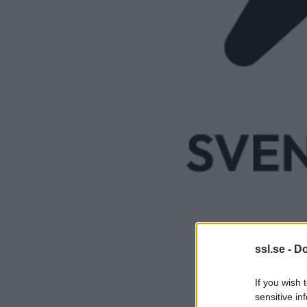
ssl.se -
Do
If you wish 
sensitive in