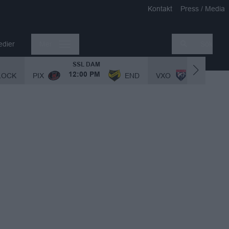
Kontakt
Press / Media
edier
Mer
Sök
SSL DAM
SSL DAM
LOCK
PIX
END
VXO
12:00 PM
1:00 PM