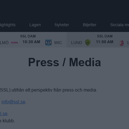
ighlights
Lagen
Nyheter
Biljetter
Sociala m
SSL DAM
SSL DAM
LMÖ
WIC
LUND
10:30 AM
11:00 AM
Press / Media
L) utifrån ett perspektiv från press och media.
å
info@ssl.se
.
l.se
.
e klubb.