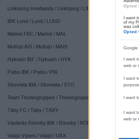
Advertis
Opted 
Linköping Innebandy / Linköping / LIBK
I want t
IBK Lund / Lund / LUND
of my P
was col
Opted 
Malmö FBC / Malmö / MAL
Mullsjö AIS / Mullsjö / MAIS
Google 
I want t
Nykvarn IBF / Nykvarn / NYK
web or d
Pixbo IBK / Pixbo / PIX
I want t
Storvreta IBK / Storvreta / STO
purpose
Team Thorengruppen / Thorengruppen / TTG
I want 
Täby FC / Täby / TÄBY
I want t
web or d
Västerås Rönnby IBK / Rönnby / RÖN
Växjö Vipers / Växjö / VÄX