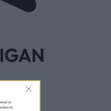
sonal or
ection to