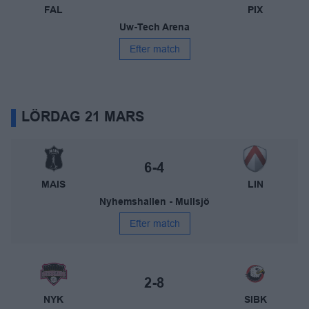
FAL
PIX
Uw-Tech Arena
Efter match
LÖRDAG 21 MARS
Mullsjö AIS – Linköping IBK
Slutresultat:
6-4
MAIS
LIN
Nyhemshallen - Mullsjö
Efter match
Nykvarns IBF – Storvreta IBK
Slutresultat:
2-8
NYK
SIBK