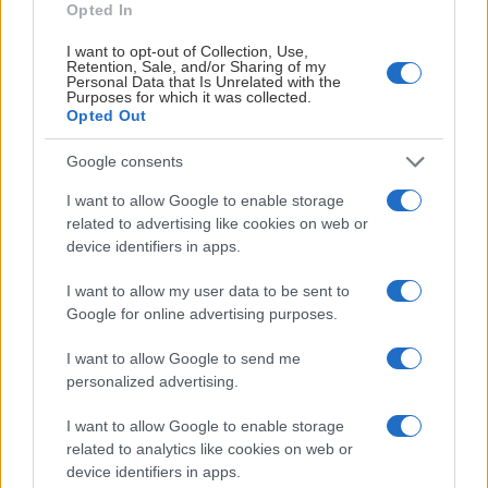
SÖNDAG 29 MARS
Opted In
I want to opt-out of Collection, Use,
Linköping IBK – Mullsjö AIS
Retention, Sale, and/or Sharing of my
Slutresultat:
Personal Data that Is Unrelated with the
5-4
SO
Purposes for which it was collected.
LIN
MAIS
Opted Out
Linköpings Sporthall
Google consents
Efter match
I want to allow Google to enable storage
related to advertising like cookies on web or
IBF Falun – Pixbo IBK
device identifiers in apps.
Slutresultat:
9-5
I want to allow my user data to be sent to
FAL
PIX
Google for online advertising purposes.
Uw-Tech Arena
Efter match
I want to allow Google to send me
personalized advertising.
I want to allow Google to enable storage
related to analytics like cookies on web or
ONSDAG 1 APRIL
device identifiers in apps.