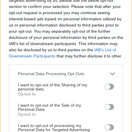
targeted advertising by us, please use the below opt-out
section to confirm your selection. Please note that after your
FREDAG 27 MARS
opt-out request is processed you may continue seeing
interest-based ads based on personal information utilized by
Pixbo IBK – IBF Falun
us or personal information disclosed to third parties prior to
Slutresultat:
4-8
your opt-out. You may separately opt-out of the further
disclosure of your personal information by third parties on the
PIX
FAL
IAB’s list of downstream participants. This information may
Wallenstam Arena
also be disclosed by us to third parties on the
IAB’s List of
Efter match
Downstream Participants
that may further disclose it to other
third parties.
Please note that this website/app uses one or more Google
FBC Kalmarsund – Växjö Vipers
Personal Data Processing Opt Outs
services and may gather and store information including but
Slutresultat:
2-3
not limited to your visit or usage behaviour. You may click to
I want to opt-out of the Sharing of my
FBC
VXO
personal data.
grant or deny consent to Google and its third-party tags to
Opted In
TTM hallen
use your data for below specified purposes in below Google
consent section.
Efter match
I want to opt-out of the Sale of my
Personal Data.
Opted In
I want to opt-out of processing my
Personal Data for Targeted Advertising.