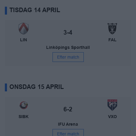
TISDAG 14 APRIL
Linköping IBK – IBF Falun
Slutresultat:
3-4
LIN
FAL
Linköpings Sporthall
Efter match
ONSDAG 15 APRIL
Storvreta IBK – Växjö Vipers
Slutresultat:
6-2
SIBK
VXO
IFU Arena
Efter match