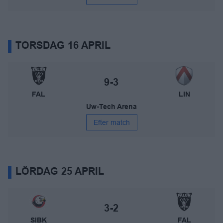
TORSDAG 16 APRIL
IBF Falun – Linköping IBK
Slutresultat:
9-3
FAL
LIN
Uw-Tech Arena
Efter match
LÖRDAG 25 APRIL
Storvreta IBK – IBF Falun
Slutresultat:
3-2
SIBK
FAL