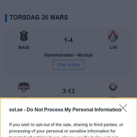
TORSDAG 26 MARS
Mullsjö AIS – Linköping IBK
Slutresultat:
1-4
MAIS
LIN
Nyhemshallen - Mullsjö
Efter match
Nykvarns IBF – Storvreta IBK
Slutresultat:
3-13
NYK
SIBK
Furuborghallen
ssl.se -
Do Not Process My Personal Information
Efter match
If you wish to opt-out of the sale, sharing to third parties, or
processing of your personal or sensitive information for