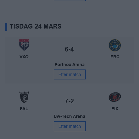
TISDAG 24 MARS
Växjö Vipers – FBC Kalmarsund
Slutresultat:
6-4
VXO
FBC
Fortnox Arena
Efter match
IBF Falun – Pixbo IBK
Slutresultat:
7-2
FAL
PIX
Uw-Tech Arena
Efter match