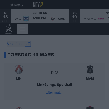
FRE
LÖR
SSL HERR
S
18
19
SPELSCHEMA
MALMÖ
WIC
SIBK
5:00 PM
SEP.
SEP.
Visa filter
TORSDAG 19 MARS
Linköping IBK – Mullsjö AIS
Slutresultat:
0-2
LIN
MAIS
Linköpings Sporthall
Efter match
Storvreta IBK – Nykvarns IBF