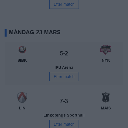
Efter match
MÅNDAG 23 MARS
Storvreta IBK – Nykvarns IBF
Slutresultat:
5-2
SIBK
NYK
IFU Arena
Efter match
Linköping IBK – Mullsjö AIS
Slutresultat:
7-3
LIN
MAIS
Linköpings Sporthall
Efter match