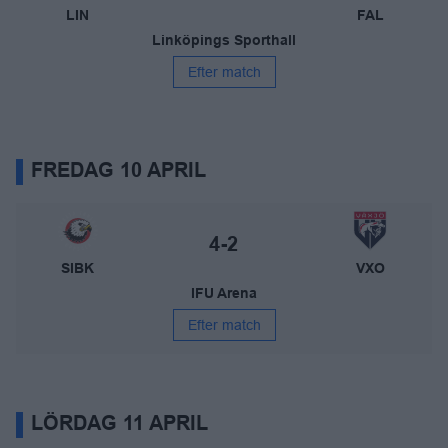
LIN
FAL
Linköpings Sporthall
Efter match
FREDAG 10 APRIL
Storvreta IBK – Växjö Vipers
Slutresultat:
4-2
SIBK
VXO
IFU Arena
Efter match
LÖRDAG 11 APRIL