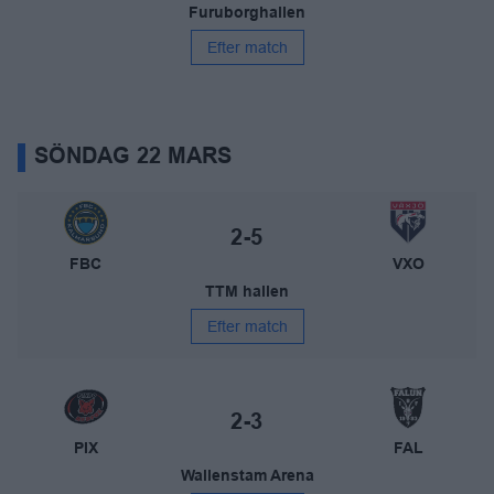
Furuborghallen
Efter match
SÖNDAG 22 MARS
FBC Kalmarsund – Växjö Vipers
Slutresultat:
2-5
FBC
VXO
TTM hallen
Efter match
Pixbo IBK – IBF Falun
Slutresultat:
2-3
PIX
FAL
Wallenstam Arena