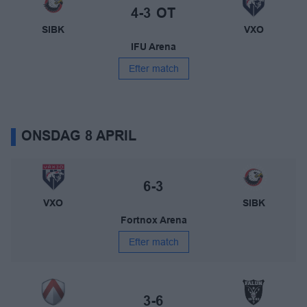
Slutresultat:
4-3
OT
SIBK
VXO
IFU Arena
Efter match
ONSDAG 8 APRIL
Växjö Vipers – Storvreta IBK
Slutresultat:
6-3
VXO
SIBK
Fortnox Arena
Efter match
Linköping IBK – IBF Falun
Slutresultat:
3-6