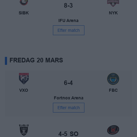
Slutresultat:
8-3
SIBK
NYK
IFU Arena
Efter match
FREDAG 20 MARS
Växjö Vipers – FBC Kalmarsund
Slutresultat:
6-4
VXO
FBC
Fortnox Arena
Efter match
IBF Falun – Pixbo IBK
Slutresultat:
4-5
SO