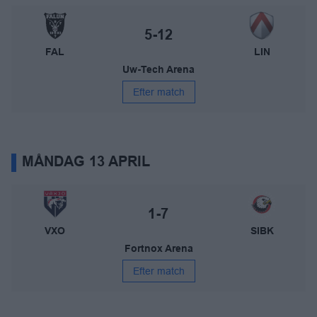
IBF Falun – Linköping IBK
Slutresultat:
5-12
FAL
LIN
Uw-Tech Arena
Efter match
MÅNDAG 13 APRIL
Växjö Vipers – Storvreta IBK
Slutresultat:
1-7
VXO
SIBK
Fortnox Arena
Efter match